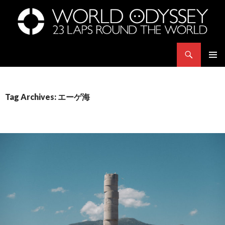
Search
世界23周の旅｜WORLD ODYSSEY: 23 Laps Rond The World
SKIP
PRIMAR
TO
MENU
CONTENT
Tag Archives: エーゲ海