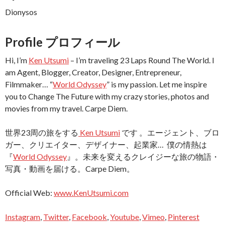
Dionysos
Profile プロフィール
Hi, I’m
Ken Utsumi
– I’m traveling 23 Laps Round The World. I
am Agent, Blogger, Creator, Designer, Entrepreneur,
Filmmaker… “
World Odyssey
” is my passion. Let me inspire
you to Change The Future with my crazy stories, photos and
movies from my travel. Carpe Diem.
世界23周の旅をする
Ken Utsumi
です 。エージェント、ブロ
ガー、クリエイター、デザイナー、起業家… 僕の情熱は
『
World Odyssey
』。未来を変えるクレイジーな旅の物語・
写真・動画を届ける。Carpe Diem。
Official Web:
www.KenUtsumi.com
Instagram
,
Twitter
,
Facebook
,
Youtube
,
Vimeo
,
Pinterest