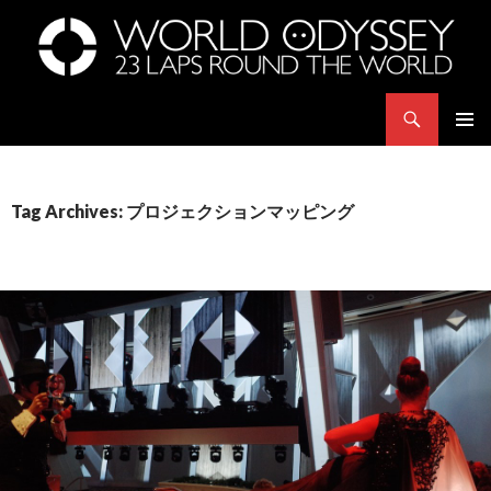
Search
世界23周の旅｜WORLD ODYSSEY: 23 Laps Rond The World
SKIP
PRIMAR
TO
MENU
CONTENT
Tag Archives: プロジェクションマッピング