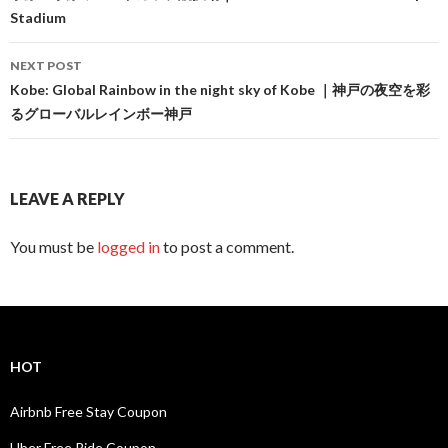
Stadium
NEXT POST
Kobe: Global Rainbow in the night sky of Kobe ｜神戸の夜空を彩
るグローバルレインボー神戸
LEAVE A REPLY
You must be
logged in
to post a comment.
HOT
Airbnb Free Stay Coupon
Uber Free Ride Coupon