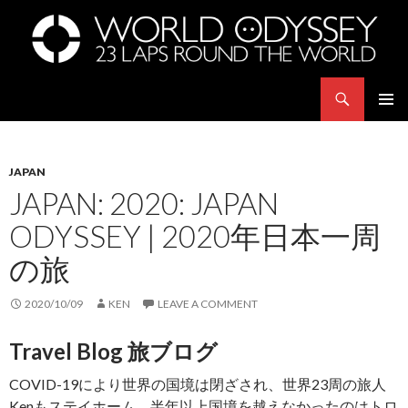
Search
世界23周の旅｜WORLD ODYSSEY: 23 Laps Rond The World
SKIP
PRIMAR
TO
MENU
CONTENT
JAPAN
JAPAN: 2020: JAPAN
ODYSSEY | 2020年日本一周
の旅
2020/10/09
KEN
LEAVE A COMMENT
T
ravel Blog 旅ブログ
COVID-19により世界の国境は閉ざされ、世界23周の旅人
Kenもステイホーム。半年以上国境を越えなかったのはトロ