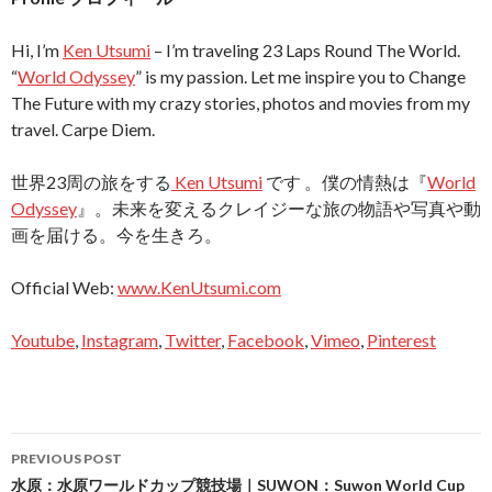
Hi, I’m
Ken Utsumi
– I’m traveling 23 Laps Round The World.
“
World Odyssey
” is my passion. Let me inspire you to Change
The Future with my crazy stories, photos and movies from my
travel. Carpe Diem.
世界23周の旅をする
Ken Utsumi
です 。僕の情熱は『
World
Odyssey
』。未来を変えるクレイジーな旅の物語や写真や動
画を届ける。今を生きろ。
Official Web:
www.KenUtsumi.com
Youtube
,
Instagram
,
Twitter
,
Facebook
,
Vimeo
,
Pinterest
Post
PREVIOUS POST
navigation
水原：水原ワールドカップ競技場｜SUWON：Suwon World Cup