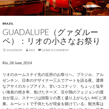
BRAZIL
GUADALUPE（グァダルー
ペ）：リオの小さなお祭り
2014/06/30
KEN
LEAVE A COMMENT
Rio, 28 June, 2014
リオのホームステイ先の近所のお祭りへ。ブラジル、アル
ゼンチン、日本のデザイナー三人でアートを語る夜。濃厚
なアサイのカップアイス、甘いココナッツ、ちょっと塩辛
い海老の焼き串、焦げたチーズ、豆や鶏のフェジョンの屋
台が並ぶ。ステージは段取りの悪く盛り上がらないMCと演
奏。ルーレットで子供たちが現金を賭けている。観光客は