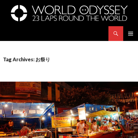
Search
世界23周の旅｜WORLD ODYSSEY: 23 Laps Rond The World
SKIP
PRIMAR
TO
MENU
CONTENT
Tag Archives: お祭り