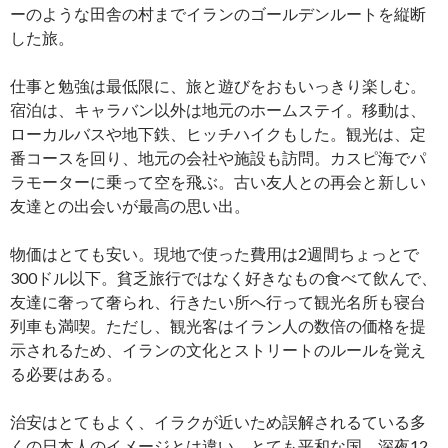
ーのような田舎の村までイランのゴールデンルートを縦断
した旅。
仕事と勉強は最低限に、旅と遊びをおもいっきり楽しむ。
宿泊は、キャラバン以外は地元のホームステイ。移動は、
ローカルバスや地下鉄、ヒッチハイクもした。観光は、定
番コースを回り、地元の会社や施設も訪問。カスピ海でパ
ラモーターに乗って空を飛ぶ。古い友人との再会と新しい
友達との出会いが最高の思い出。
物価はとても安い。現地で使った費用は2週間ちょっとで
300ドル以下。貧乏旅行ではなく好きなもの食べて飲んで、
友達に奢って奢られ、行きたい所へ行って観光名所も寝台
列車も満喫。ただし、観光客はイラン人の数倍の価格を提
示されるため、イランの文化とストリートのルールを覚え
る必要はある。
治安はとてもよく、イラクが近いため誤解されるている多
くの日本人のイメージとは違い、とても平和な国。深夜12