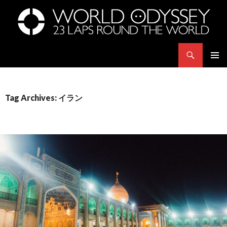
Search
世界23周の旅｜WORLD ODYSSEY: 23 Laps Rond The World
SKIP
PRIMAR
TO
MENU
CONTENT
Tag Archives: イラン