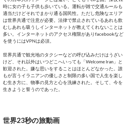
時に女の子も子供も歩いている。運転が雑で交通ルールも
適当だけどそれでまかり通る国民性。ただし危険なエリア
は世界共通で注意が必要。法律で禁止されているあれも飲
むしあれも吸うしインターネットが教えてくれないことは
多い。インターネットのアクセス権限がありfacebookなど
を使うにはVPNは必須。
世界共通で観光地のタクシーなどの呼び込みだけはうざい
けど、それ以外はいつどこへいっても「Welcome Iran」と
歓迎された。嫌な思いをすることはほとんどなかった。誰
もが言うイラニアンの優しさと制限の多い国で人生を楽し
む生き方に、物事の見方と心を洗練された。そして、今を
生きようと誓うのであった。
世界23秒の旅動画