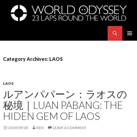
Search
世界23周の旅｜WORLD ODYSSEY: 23 Laps Rond The World
SKIP
PRIMAR
TO
MENU
CONTENT
Category Archives: LAOS
LAOS
ルアンパパーン：ラオスの
秘境｜LUAN PABANG: THE
HIDEN GEM OF LAOS
2019/09/18
KEN
LEAVE A COMMENT