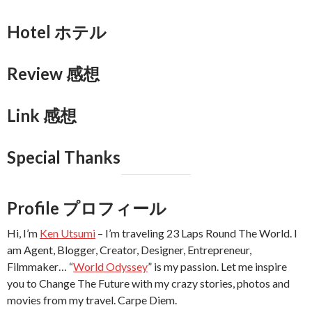
Hotel ホテル
Review 感想
Link 感想
Special Thanks
Profile プロフィール
Hi, I’m
Ken Utsumi
– I’m traveling 23 Laps Round The World. I
am Agent, Blogger, Creator, Designer, Entrepreneur,
Filmmaker… “
World Odyssey
” is my passion. Let me inspire
you to Change The Future with my crazy stories, photos and
movies from my travel. Carpe Diem.