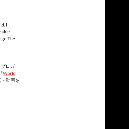
d. I
mmaker…
ange The
、ブロガ
『
World
真・動画を