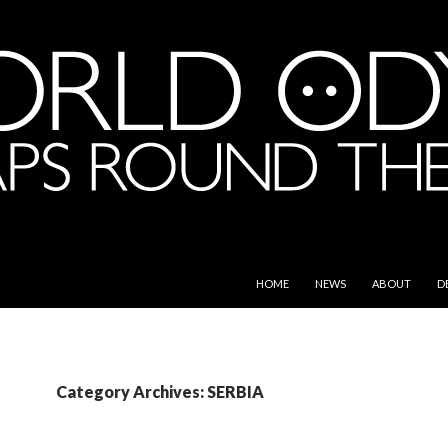
SKIP TO CONTENT
e World
HOME
NEWS
ABOUT
D
Category Archives: SERBIA