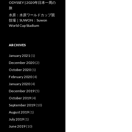
ODYSSEY | 2020年日本一周の
旅
水原：水原ワールドカップ競
技場｜SUWON：Suwon
World Cup Stadium
ARCHIVES
January 2021
(1)
December 2020
(2)
October 2020
(1)
February 2020
(4)
January 2020
(4)
December 2019
(5)
October 2019
(4)
September 2019
(10)
August 2019
(1)
July 2019
(1)
June 2019
(10)