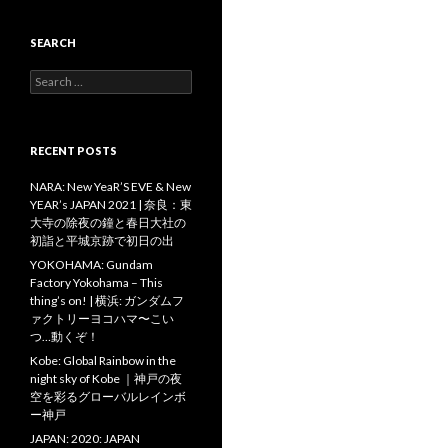
SEARCH
Search
for:
RECENT POSTS
NARA: New YeaR’S EVE & New
YEAR’s JAPAN 2021 | 奈良：東
大寺の除夜の鐘と春日大社の
初詣と平城京跡で初日の出
YOKOHAMA: Gundam
Factory Yokohama – This
thing’s on! | 横浜: ガンダムフ
ァクトリーヨコハマ〜こい
つ…動くぞ！
Kobe: Global Rainbow in the
night sky of Kobe ｜神戸の夜
空を彩るグローバルレインボ
ー神戸
JAPAN: 2020: JAPAN