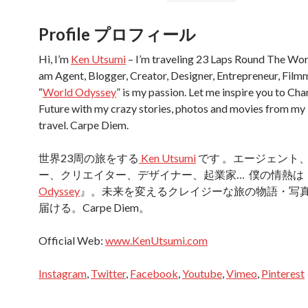
Profile プロフィール
Hi, I’m
Ken Utsumi
– I’m traveling 23 Laps Round The Worl
am Agent, Blogger, Creator, Designer, Entrepreneur, Fil
“
World Odyssey
” is my passion. Let me inspire you to Ch
Future with my crazy stories, photos and movies from my
travel. Carpe Diem.
世界23周の旅をする
Ken Utsumi
です 。エージェント
ー、クリエイター、デザイナー、起業家… 僕の情熱は
Odyssey
』。未来を変えるクレイジーな旅の物語・写
届ける。Carpe Diem。
Official Web:
www.KenUtsumi.com
Instagram
,
Twitter
,
Facebook
,
Youtube
,
Vimeo
,
Pinterest