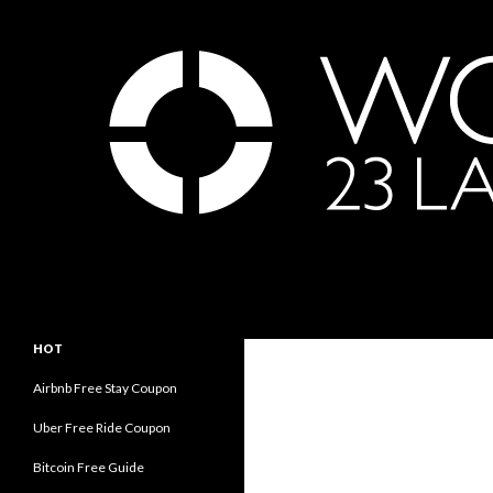
Search
世界23周の旅｜WORLD ODYSSEY: 23 Laps Rond Th
永遠の旅人内海賢祐の世界旅行ブロ
HOT
グ｜Eternal Traveler Ken Utsumi's
World Travel Blog
Airbnb Free Stay Coupon
Uber Free Ride Coupon
Bitcoin Free Guide