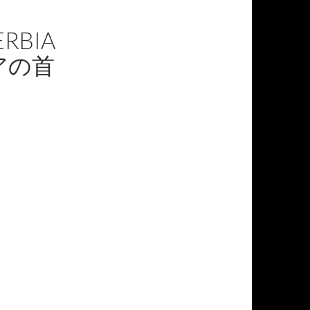
ERBIA
アの首