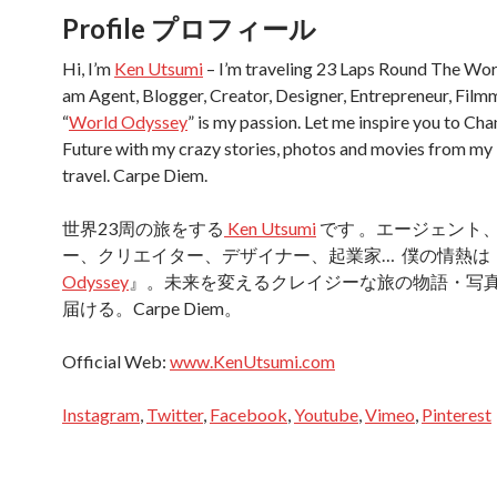
Profile プロフィール
Hi, I’m
Ken Utsumi
– I’m traveling 23 Laps Round The Worl
am Agent, Blogger, Creator, Designer, Entrepreneur, Fil
“
World Odyssey
” is my passion. Let me inspire you to Ch
Future with my crazy stories, photos and movies from my
travel. Carpe Diem.
世界23周の旅をする
Ken Utsumi
です 。エージェント
ー、クリエイター、デザイナー、起業家… 僕の情熱は
Odyssey
』。未来を変えるクレイジーな旅の物語・写
届ける。Carpe Diem。
Official Web:
www.KenUtsumi.com
Instagram
,
Twitter
,
Facebook
,
Youtube
,
Vimeo
,
Pinterest