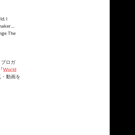
d. I
mmaker…
ange The
、ブロガ
『
World
真・動画を