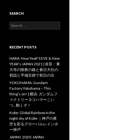
SEARCH
Search
for:
RECENT POSTS
NARA: New YeaR’S EVE & New
YEAR’s JAPAN 2021 | 奈良：東
大寺の除夜の鐘と春日大社の
初詣と平城京跡で初日の出
YOKOHAMA: Gundam
Factory Yokohama – This
thing’s on! | 横浜: ガンダムフ
ァクトリーヨコハマ〜こい
つ…動くぞ！
Kobe: Global Rainbow in the
night sky of Kobe ｜神戸の夜
空を彩るグローバルレインボ
ー神戸
JAPAN: 2020: JAPAN