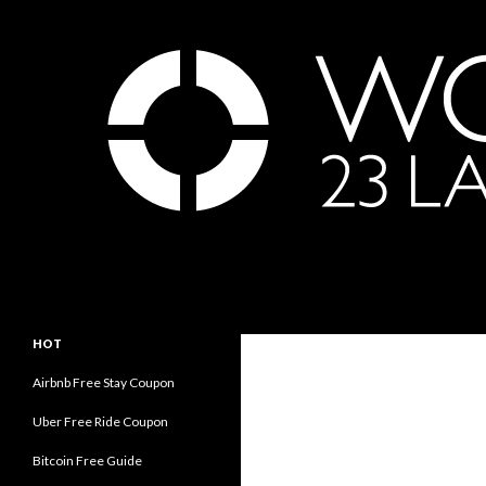
Search
世界23周の旅｜WORLD ODYSSEY: 23 Laps Rond Th
永遠の旅人内海賢祐の世界旅行ブロ
HOT
グ｜Eternal Traveler Ken Utsumi's
World Travel Blog
Airbnb Free Stay Coupon
Uber Free Ride Coupon
Bitcoin Free Guide