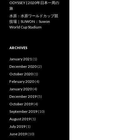
ODYSSEY | 2020年日本一周の
旅
水原：水原ワールドカップ競
技場｜SUWON：Suwon
World Cup Stadium
ARCHIVES
January 2021
(1)
December 2020
(2)
October 2020
(1)
February 2020
(4)
January 2020
(4)
December 2019
(5)
October 2019
(4)
September 2019
(10)
August 2019
(1)
July 2019
(1)
June 2019
(10)