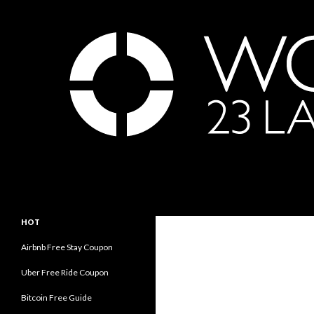
Search
世界23周の旅｜WORLD ODYSSEY: 23 Laps Rond Th
永遠の旅人内海賢祐の世界旅行ブロ
HOT
グ｜Eternal Traveler Ken Utsumi's
World Travel Blog
Airbnb Free Stay Coupon
Uber Free Ride Coupon
Bitcoin Free Guide