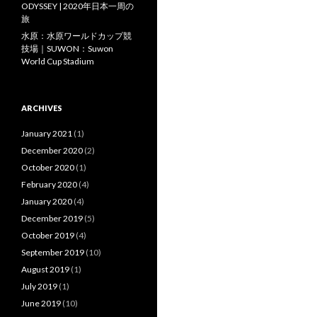
ODYSSEY | 2020年日本一周の
旅
水原：水原ワールドカップ競
技場｜SUWON：Suwon
World Cup Stadium
ARCHIVES
January 2021
(1)
December 2020
(2)
October 2020
(1)
February 2020
(4)
January 2020
(4)
December 2019
(5)
October 2019
(4)
September 2019
(10)
August 2019
(1)
July 2019
(1)
June 2019
(10)