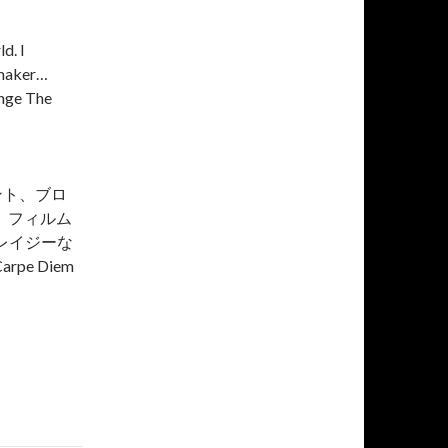
d. I
mmaker…
ange The
ント、ブロ
、フィルム
レイジーな
e Diem