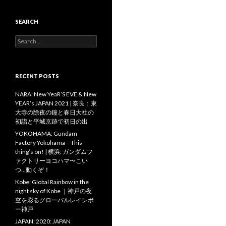
SEARCH
Search
for:
RECENT POSTS
NARA: New YeaR’S EVE & New
YEAR’s JAPAN 2021 | 奈良：東
大寺の除夜の鐘と春日大社の
初詣と平城京跡で初日の出
YOKOHAMA: Gundam
Factory Yokohama – This
thing’s on! | 横浜: ガンダムフ
ァクトリーヨコハマ〜こい
つ…動くぞ！
Kobe: Global Rainbow in the
night sky of Kobe ｜神戸の夜
空を彩るグローバルレインボ
ー神戸
JAPAN: 2020: JAPAN