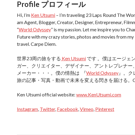
Profile プロフィール
Hi, I’m
Ken Utsumi
– I’m traveling 23 Laps Round The Worl
am Agent, Blogger, Creator, Designer, Entrepreneur, Fil
“
World Odyssey
” is my passion. Let me inspire you to Ch
Future with my crazy stories, photos and movies from my
travel. Carpe Diem.
世界23周の旅をする
Ken Utsumi
です 。僕はエージェ
ガー、クリエイター、デザイナー、アントレプレナー
メーカー・・・。僕の情熱は 『
World Odyssey
』。ク
旅の記事・写真・動画で未来を変える閃きを届ける。Carp
Ken Utsumi official website:
www.KenUtsumi.com
Instagram
,
Twitter
,
Facebook
,
Vimeo
,
Pinterest