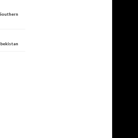
uthern
ekistan