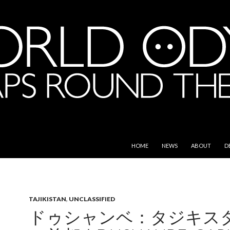
SKIP TO CONTENT
e World
HOME
NEWS
ABOUT
D
TAJIKISTAN
,
UNCLASSIFIED
ドゥシャンベ：タジキス