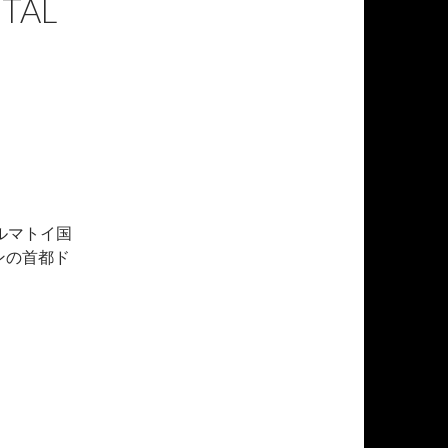
TAL
ルマトイ国
ンの首都ド