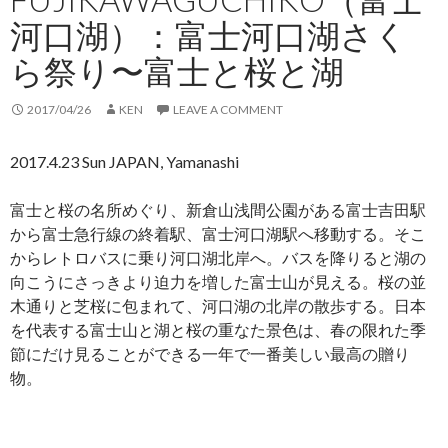
河口湖）：富士河口湖さく
ら祭り〜富士と桜と湖
2017/04/26
KEN
LEAVE A COMMENT
2017.4.23 Sun JAPAN, Yamanashi
富士と桜の名所めぐり、新倉山浅間公園がある富士吉田駅
から富士急行線の終着駅、富士河口湖駅へ移動する。そこ
からレトロバスに乗り河口湖北岸へ。バスを降りると湖の
向こうにさっきより迫力を増した富士山が見える。桜の並
木通りと芝桜に包まれて、河口湖の北岸の散歩する。日本
を代表する富士山と湖と桜の重なた景色は、春の限れた季
節にだけ見ることができる一年で一番美しい最高の贈り
物。