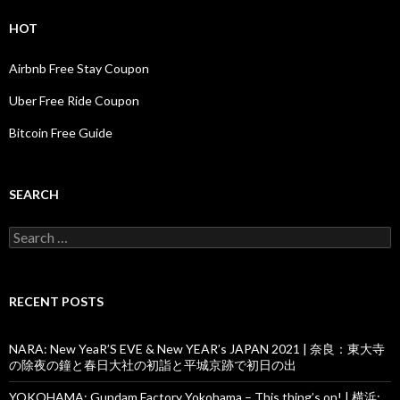
HOT
Airbnb Free Stay Coupon
Uber Free Ride Coupon
Bitcoin Free Guide
SEARCH
Search
for:
RECENT POSTS
NARA: New YeaR’S EVE & New YEAR’s JAPAN 2021 | 奈良：東大寺
の除夜の鐘と春日大社の初詣と平城京跡で初日の出
YOKOHAMA: Gundam Factory Yokohama – This thing’s on! | 横浜: