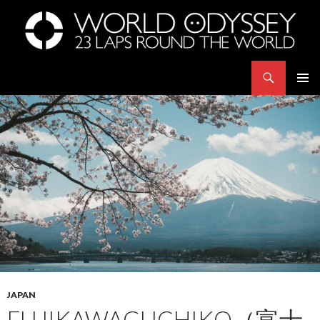
Search
世界23周の旅｜WORLD ODYSSEY: 23 Laps Rond The World
SKIP
PRIMAR
TO
MENU
CONTENT
JAPAN
FUJIKAWAGUCHIKO（富士