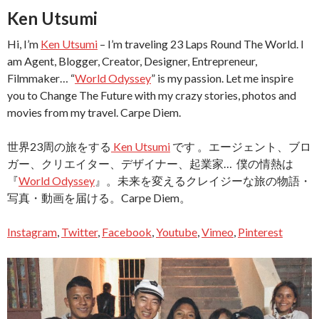
Ken Utsumi
Hi, I’m
Ken Utsumi
– I’m traveling 23 Laps Round The World. I
am Agent, Blogger, Creator, Designer, Entrepreneur,
Filmmaker… “
World Odyssey
” is my passion. Let me inspire
you to Change The Future with my crazy stories, photos and
movies from my travel. Carpe Diem.
世界23周の旅をする
Ken Utsumi
です 。エージェント、ブロ
ガー、クリエイター、デザイナー、起業家… 僕の情熱は
『
World Odyssey
』。未来を変えるクレイジーな旅の物語・
写真・動画を届ける。Carpe Diem。
Instagram
,
Twitter
,
Facebook
,
Youtube
,
Vimeo
,
Pinterest