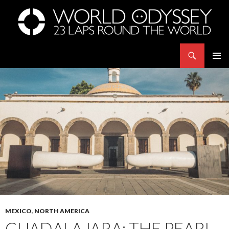
Search
世界23周の旅｜WORLD ODYSSEY: 23 Laps Rond The World
SKIP
PRIMAR
TO
MENU
CONTENT
MEXICO
,
NORTH AMERICA
GUADALAJARA: THE PEARL