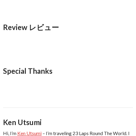
Review レビュー
Special Thanks
Ken Utsumi
Hi, I’m
Ken Utsumi
– I’m traveling 23 Laps Round The World. I