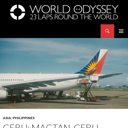
Search
世界23周の旅｜WORLD ODYSSEY: 23 Laps Rond The World
SKIP
PRIMAR
TO
MENU
CONTENT
ASIA
,
PHILIPPINES
CEBU: MACTAN-CEBU