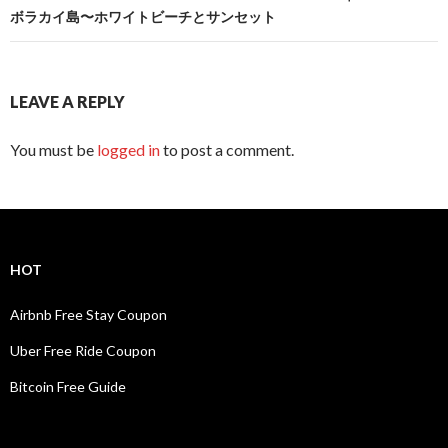
ボラカイ島〜ホワイトビーチとサンセット
LEAVE A REPLY
You must be
logged in
to post a comment.
HOT
Airbnb Free Stay Coupon
Uber Free Ride Coupon
Bitcoin Free Guide