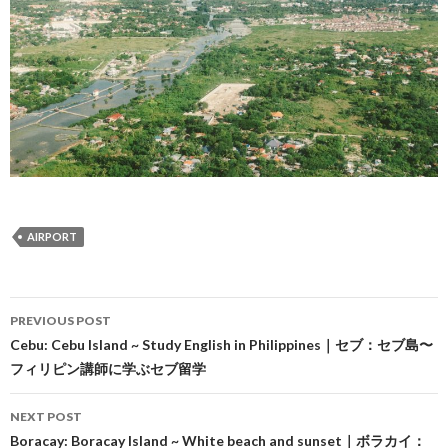
AIRPORT
Post
PREVIOUS POST
navigation
Cebu: Cebu Island ~ Study English in Philippines｜セブ：セブ島〜
フィリピン講師に学ぶセブ留学
NEXT POST
Boracay: Boracay Island ~ White beach and sunset｜ボラカイ：