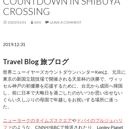
COUNTDOWN IN SHIBUYA
CROSSING
2020/01/01
KEN
LEAVE A COMMENT
2019.12.31
Travel Blog 旅ブログ
世界ニューイヤーズカウントダウンハンターKenは、元旦に
東京の新国立競技場で開催される天皇杯の決勝で、ヴィッ
セル神戸の初優勝を応援するために、台北から成田へ帰国
し、前に日本で大晦日を過ごしたのがいつか思い出せない
ぐらい久しぶりの母国で年越しをお祝いする場所に迷っ
た。
ニューヨークのタイムズスクエア
や
ドバイのブルジュハリ
ファ
のような、CNNやBBCで放送されたり、Lonley Planet