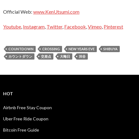
Official Web:
www.KenUtsumi.com
Youtube
,
Instagram
,
Twitter
,
Facebook
,
Vimeo
,
Pinterest
COUNTDOWN
CROSSING
NEW YEARS EVE
SHIBUYA
カウントダウン
交差点
大晦日
渋谷
HOT
Airbnb Free Stay Coupon
Uber Free Ride Coupon
Bitcoin Free Guide