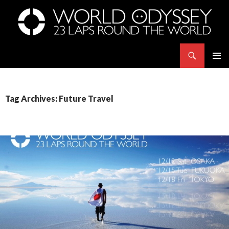
Search
世界23周の旅｜WORLD ODYSSEY: 23 Laps Rond The World
SKIP
PRIMAR
TO
MENU
CONTENT
Tag Archives: Future Travel