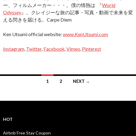
ー、フィルムメーカー・・・。僕の情熱は 『
World
Odyssey
』。クレイジーな旅の記事・写真・動画で未来を変
える閃きを届ける。Carpe Diem
Ken Utsumi official website:
www.KenUtsumi.com
Instagram
,
Twitter
,
Facebook
,
Vimeo
,
Pinterest
Posts
1
2
NEXT →
navigation
HOT
Airbnb Free Stay Coupon