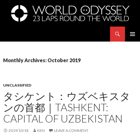
Search
世界23周の旅｜WORLD ODYSSEY: 23 Laps Rond The World
SKIP
PRIMAR
TO
MENU
CONTENT
Monthly Archives: October 2019
UNCLASSIFIED
タシケント：ウズベキスタ
ンの首都｜TASHKENT:
CAPITAL OF UZBEKISTAN
2019/10/18
KEN
LEAVE A COMMENT