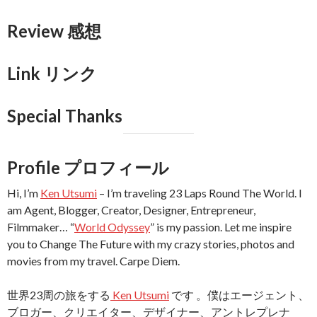
Review 感想
Link リンク
Special Thanks
Profile プロフィール
Hi, I’m
Ken Utsumi
– I’m traveling 23 Laps Round The World. I
am Agent, Blogger, Creator, Designer, Entrepreneur,
Filmmaker… “
World Odyssey
” is my passion. Let me inspire
you to Change The Future with my crazy stories, photos and
movies from my travel. Carpe Diem.
世界23周の旅をする
Ken Utsumi
です 。僕はエージェント、
ブロガー、クリエイター、デザイナー、アントレプレナ