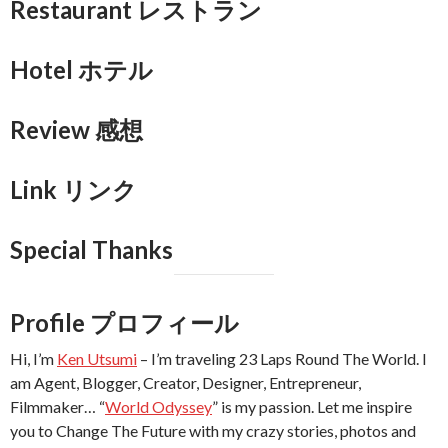
Restaurant レストラン
Hotel ホテル
Review 感想
Link リンク
Special Thanks
Profile プロフィール
Hi, I’m
Ken Utsumi
– I’m traveling 23 Laps Round The World. I
am Agent, Blogger, Creator, Designer, Entrepreneur,
Filmmaker… “
World Odyssey
” is my passion. Let me inspire
you to Change The Future with my crazy stories, photos and