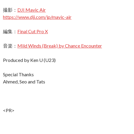
撮影：
DJI Mavic Air
https://www.dji.com/jp/mavic-air
編集：
Final Cut Pro X
音楽：
Mild Winds (Break) by Chance Encounter
Produced by Ken U (U23)
Special Thanks
Ahmed, Seo and Tats
<PR>