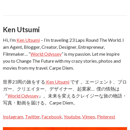
Ken Utsumi
Hi, I’m
Ken Utsumi
– I’m traveling 23 Laps Round The World. I
am Agent, Blogger, Creator, Designer, Entrepreneur,
Filmmaker… “
World Odyssey
” is my passion. Let me inspire
you to Change The Future with my crazy stories, photos and
movies from my travel. Carpe Diem.
世界23周の旅をする
Ken Utsumi
です 。エージェント、ブロ
ガー、クリエイター、デザイナー、起業家… 僕の情熱は
『
World Odyssey
』。未来を変えるクレイジーな旅の物語・
写真・動画を届ける。Carpe Diem。
Instagram
,
Twitter
,
Facebook
,
Youtube
,
Vimeo
,
Pinterest