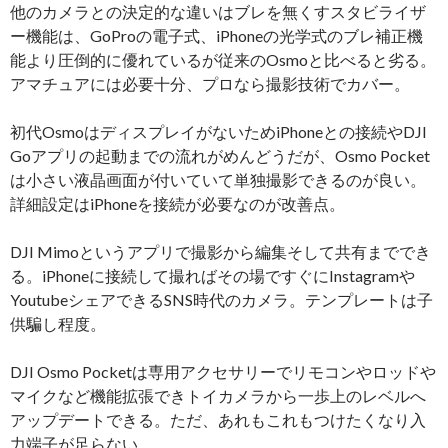
他のカメラとの決定的な違いはブレを無くすスタビライザ
ー機能は、GoProの電子式、iPhoneの光学式のブレ補正機
能より圧倒的に優れているが従来のOsmoと比べると劣る。
アマチュアには必要十分、プロなら撮影技術でカバー。
初代OsmoはディスプレイがないためiPhoneとの接続やDJI
Goアプリの起動までの流れがめんどうだが、Osmo Pocket
は小さい液晶画面が付いていて単独撮影できるのが良い。
詳細設定はiPhoneを接続が必要なのが改善点。
DJI Mimoというアプリで撮影から編集そして共有まででき
る。iPhoneに接続して撮ればその場ですぐにInstagramや
YoutubeシェアできるSNS時代のカメラ。テンプレートは子
供騙し程度。
DJI Osmo Pocketは専用アクセサリーでリモコンやロッドや
マイクなど機能拡張できトイカメラから一歩上のレベルへ
アップデートできる。ただ、あれもこれもつけたくなり入
力端子が足らない。