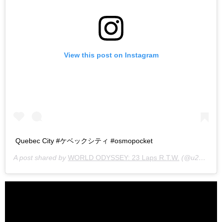
View this post on Instagram
Quebec City #ケベックシティ #osmopocket
A post shared by
WORLD ODYSSEY: 23 Laps R.T.W.
(@u23ken) on