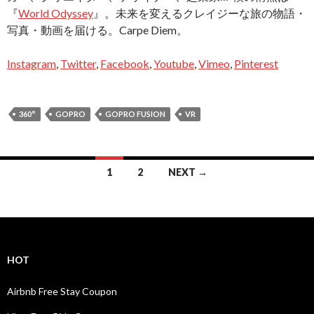
『
World Odyssey
』。未来を変えるクレイジーな旅の物語・
写真・動画を届ける。Carpe Diem。
Instagram
,
Twitter
,
Facebook
,
Youtube
,
Vimeo
,
Pinterest
360°
GOPRO
GOPRO FUSION
VR
Posts
1
2
NEXT →
navigation
HOT
Airbnb Free Stay Coupon