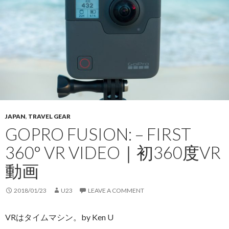
JAPAN
,
TRAVEL GEAR
GOPRO FUSION: – FIRST
360° VR VIDEO｜初360度VR
動画
2018/01/23
U23
LEAVE A COMMENT
VRはタイムマシン。by Ken U