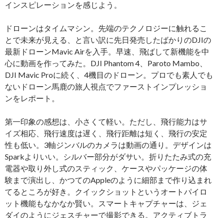
インスピレーションを感じよう。
ドローンはタイムマシン。先端のテクノロジーに触れるこ
とで未来が見える、と言い訳に先日発売したばかりのDJIの
最新ドローンMavic Airを入手。早速、飛ばして新機能を中
心に動画を作ってみた。DJI Phantom 4、Paroto Mambo、
DJI Mavic Proに続く、4機目のドローン。プロでも素人でも
ないドローン馬鹿の旅人視点でファーストインプレッショ
ンをレポート。
第一印象の感想は、小さくて軽い。ただし、飛行能力はサ
イズ相応、飛行速度は遅く、飛行距離は短く、飛行の安定
性も低い。3軸ジンバルのカメラは動画の通り。デザインは
Sparkよりいい。シルバー部分がダサい。折りたたみ式の充
電器や取り外し式のスティック、ケースやパッケージの体
験まで演出し、かつてのAppleのように細部まで作り込まれ
てるところが好き。クイックショットというオートパイロ
ット機能もなかなか賢い。スマートキャプチャーは、ジェ
ダイのようにジェスチャーで撮影できる。アクティブトラ