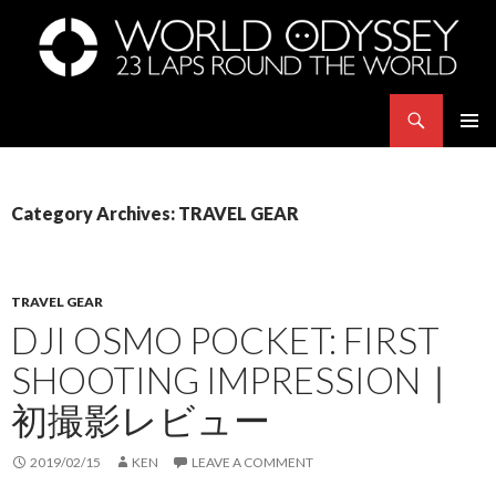
Search
世界23周の旅｜WORLD ODYSSEY: 23 Laps Rond The World
SKIP
PRIMAR
TO
MENU
CONTENT
Category Archives: TRAVEL GEAR
TRAVEL GEAR
DJI OSMO POCKET: FIRST
SHOOTING IMPRESSION｜
初撮影レビュー
2019/02/15
KEN
LEAVE A COMMENT