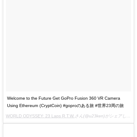
Welcome to the Future Get GoPro Fusion 360 VR Camera
Using Ethereum (CryptCoin) #goproのある旅 #世界23周の旅
WORLD ODYSSEY: 23 Laps R.T.W.
さん(@u23ken)がシェアした投稿 –