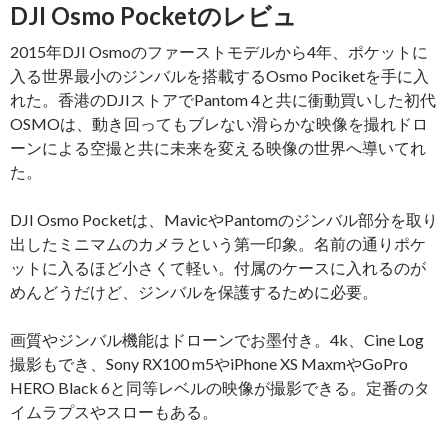
DJI Osmo Pocketのレビュ
2015年DJI Osmoのファーストモデルから4年、ポケットに
入る世界最小のジンバルを搭載するOsmo Pociketを手に入
れた。香港のDJIストアでPantom 4と共に衝動買いした初代
OSMOは、動き回ってもブレない滑らかな映像を撮れドロ
ーンによる空撮と共に未来を変える映像の世界へ導いてれ
た。
DJI Osmo Pocketは、MavicやPantomのジンバル部分を取り
出したミニマムのカメラという第一印象。名前の通りポケ
ットに入るほど小さくて軽い。付属のケースに入れるのが
めんどうだけど、ジンバルを保護するために必要。
画質やジンバル機能はドローンでお墨付き。4k、Cine Log
撮影もでき、Sony RX100 m5やiPhone XS MaxmやGoPro
HERO Black 6と同等レベルの映像が撮影できる。定番のタ
イムラプスやスローもある。