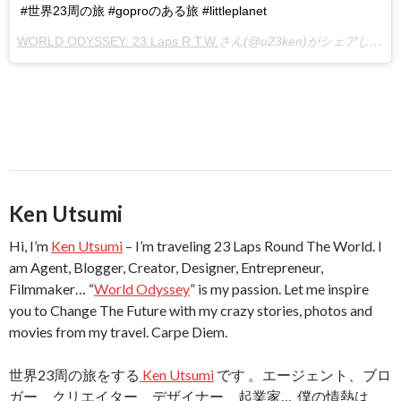
#世界23周の旅 #goproのある旅 #littleplanet
WORLD ODYSSEY: 23 Laps R.T.W.
さん(@u23ken)がシェアした投稿 –
Ken Utsumi
Hi, I’m
Ken Utsumi
– I’m traveling 23 Laps Round The World. I
am Agent, Blogger, Creator, Designer, Entrepreneur,
Filmmaker… “
World Odyssey
” is my passion. Let me inspire
you to Change The Future with my crazy stories, photos and
movies from my travel. Carpe Diem.
世界23周の旅をする
Ken Utsumi
です 。エージェント、ブロ
ガー、クリエイター、デザイナー、起業家… 僕の情熱は