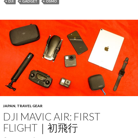
DJI
GADGET
OSMO
JAPAN
,
TRAVEL GEAR
DJI MAVIC AIR: FIRST
FLIGHT｜初飛行