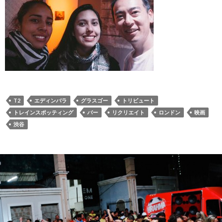
T2
エディンバラ
グラスゴー
トリビュート
トレインスポッティング
バー
リクリエイト
ロンドン
映画
渋谷