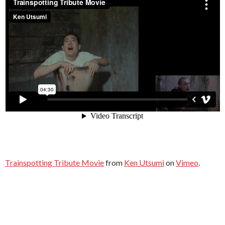
Trainspotting Tribute Movie
from
Ken Utsumi
on
Vimeo
.