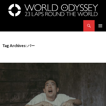
Search
世界23周の旅｜WORLD ODYSSEY: 23 Laps Rond The World
SKIP
PRIMAR
TO
MENU
CONTENT
Tag Archives: バー