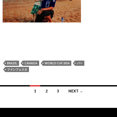
BRAZIL
CANADA
WORLD CUP 2014
バー
ファンフェスタ
Posts
1
2
3
NEXT →
navigation