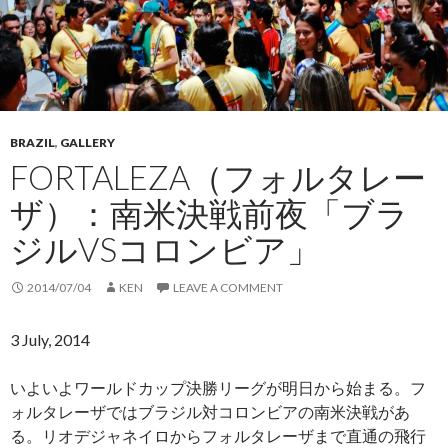
BRAZIL
,
GALLERY
FORTALEZA（フォルタレー
ザ）：南米決戦前夜「ブラ
ジルVSコロンビア」
2014/07/04
KEN
LEAVE A COMMENT
3 July, 2014
いよいよワールドカップ決勝リーグが明日から始まる。フ
ォルタレーザではブラジル対コロンビアの南米決戦があ
る。リオデジャネイロからフォルタレーザまで直通の飛行