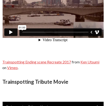
Trainspotting Ending scene Recreate 2017
from
Ken Utsumi
on
Vimeo
.
Trainspotting Tribute Movie