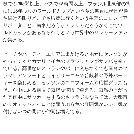
機でも3時間以上、バスで46時間以上。ブラジル北東部の街
には16年ぶりのワールドカップという夢の舞台に母国が勝
ち続ける限りどこでも応援に行くという生粋のコロンビア
サポーターと、南米だろうがアフリカだろうがそこでワー
ルドカップがあるなら行くという世界中のサッカーファン
が集まる。
ビーチやパーティーエリアに出かけると地元にセレソンが
やってくるとカナリアイ色のブラジリアンがサンバを奏で
ている。高価なレストランやバーに入らなくても屋台のブ
ラジリアンフードとカイピリーニャで普段着の野外パーテ
ィーを楽しめる。セレソンのユニフォームや応援グッズも
そこら中にある露店で気軽な値段で買える。気温の下がっ
た真夜中にサッカーをするのもブラジルならでは。大都市
のリオデジャネイロとは違う地方色の雰囲気がいい。気が
付けばいつの間にか仲間は増えてる。