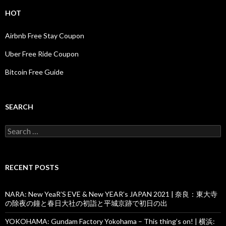
HOT
Airbnb Free Stay Coupon
Uber Free Ride Coupon
Bitcoin Free Guide
SEARCH
Search
for:
RECENT POSTS
NARA: New YeaR’S EVE & New YEAR’s JAPAN 2021 | 奈良：東大寺
の除夜の鐘と春日大社の初詣と平城京跡で初日の出
YOKOHAMA: Gundam Factory Yokohama – This thing’s on! | 横浜: