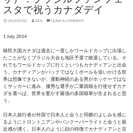
スタで祝うカナダデイ
2014/07/02
KEN
LEAVE A COMMENT
1 July, 2014
移民大国カナダは過去に一度しかワールドカップに出場し
たことがなくブラジル大会も地区予選で敗退している。そ
れでもワールドカップに行くといつもカナディアンと出会
う。カナディアンがパックではなくボールを追いかける世
界は想像できないが、運動神経のある男がホッケーではな
くサッカーに進み、優秀な選手が二重国籍を行使せずカナ
ダを選べば、世界を驚かす最強の多国籍軍が生まれると思
う。
日本人旅行者が外国で日本人と会うと同郷のよしみを感じ
るようにトロントニアンやバンクーバーライトと会うと親
近感が湧く。日本人のように顔の特徴でカナディアンと言