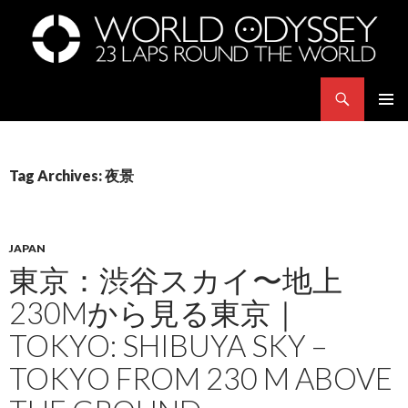
Search
世界23周の旅｜WORLD ODYSSEY: 23 Laps Rond The World
SKIP
PRIMAR
TO
MENU
CONTENT
Tag Archives: 夜景
JAPAN
東京：渋谷スカイ〜地上
230Mから見る東京｜
TOKYO: SHIBUYA SKY –
TOKYO FROM 230 M ABOVE