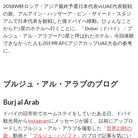
2018W杯ロシア・アジア最終予選日本代表vsUAE代表観戦
の旅。アルアイン・ハッザーア・ビン・ザイード・スタジ
アムで日本代表を観戦した後ドバイへ移動。ひょんなこと
から7つ星のホテルへ行くことに。「Dubai（ドバイ）：ブ
ルジュ・アル・アラブ〜7つ星と呼ばれたホテル」今回体験
できなかった人も2019年AFCアジアカップUAE大会の参考
に。
ブルジュ・アル・アラブのブログ
Burj al Arab
ドバイの旧市街でホームステイをしていたある日、ドバイ
観光局から
Instagram
にメッセージが届く。以前にアップロ
ードしたブルジュ・アル・アラブを撮影した「
世界23秒の
旅」
動画と「
ブルジュ・ハリファ
」のブログ記事を気にい