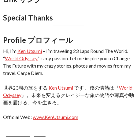
Special Thanks
Profile プロフィール
Hi, I’m
Ken Utsumi
– I’m traveling 23 Laps Round The World.
“
World Odyssey
” is my passion. Let me inspire you to Change
The Future with my crazy stories, photos and movies from my
travel. Carpe Diem.
世界23周の旅をする
Ken Utsumi
です 。僕の情熱は『
World
Odyssey
』。未来を変えるクレイジーな旅の物語や写真や動
画を届ける。今を生きろ。
Official Web:
www.KenUtsumi.com