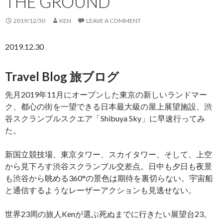
THE GROUND
2019/12/30
KEN
LEAVE A COMMENT
2019.12.30
Travel Blog 旅ブログ
先月2019年11月にオープンした東京の新しいランドマー
ク、都心の街を一望できる日本最大級の屋上展望施設、渋
谷スクランブルスクエア「Shibuya Sky」に早速行ってみ
た。
新国立競技場、東京タワー、スカイタワー、そして、上空
から見下ろす渋谷スクランブル交差点。日中も夕日も夜景
も渋谷から眺める360°の景色は期待を裏切らない。宇宙船
と通信するようなレーザーアクションも見逃せない。
世界23周の旅人Kenが選ぶ死ぬまでに行きたい展望台23。