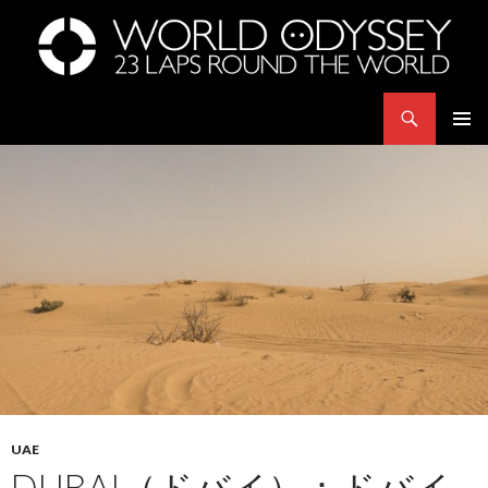
Search
世界23周の旅｜WORLD ODYSSEY: 23 Laps Rond The World
SKIP
PRIMAR
TO
MENU
CONTENT
UAE
DUBAI（ドバイ）：ドバイ