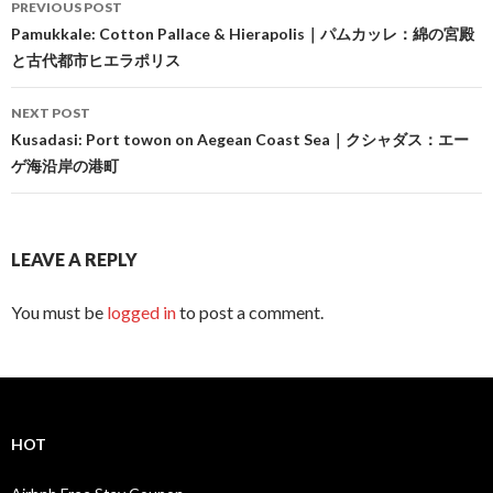
PREVIOUS POST
navigation
Pamukkale: Cotton Pallace & Hierapolis｜パムカッレ：綿の宮殿
と古代都市ヒエラポリス
NEXT POST
Kusadasi: Port towon on Aegean Coast Sea｜クシャダス：エー
ゲ海沿岸の港町
LEAVE A REPLY
You must be
logged in
to post a comment.
HOT