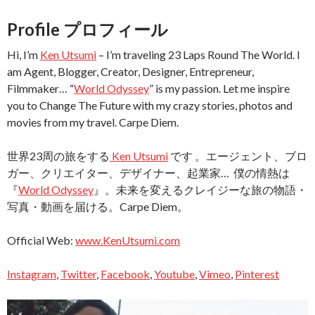
Profile プロフィール
Hi, I’m
Ken Utsumi
– I’m traveling 23 Laps Round The World. I
am Agent, Blogger, Creator, Designer, Entrepreneur,
Filmmaker… “
World Odyssey
” is my passion. Let me inspire
you to Change The Future with my crazy stories, photos and
movies from my travel. Carpe Diem.
世界23周の旅をする
Ken Utsumi
です 。エージェント、ブロ
ガー、クリエイター、デザイナー、起業家… 僕の情熱は
『
World Odyssey
』。未来を変えるクレイジーな旅の物語・
写真・動画を届ける。Carpe Diem。
Official Web:
www.KenUtsumi.com
Instagram
,
Twitter
,
Facebook
,
Youtube
,
Vimeo
,
Pinterest