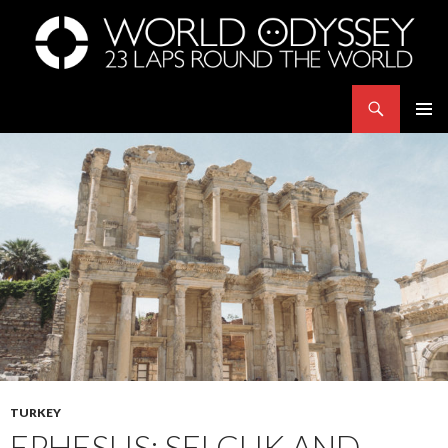
Search
世界23周の旅｜WORLD ODYSSEY: 23 Laps Rond The World
SKIP
PRIMAR
TO
MENU
CONTENT
TURKEY
EPHESUS: SELCUK AND