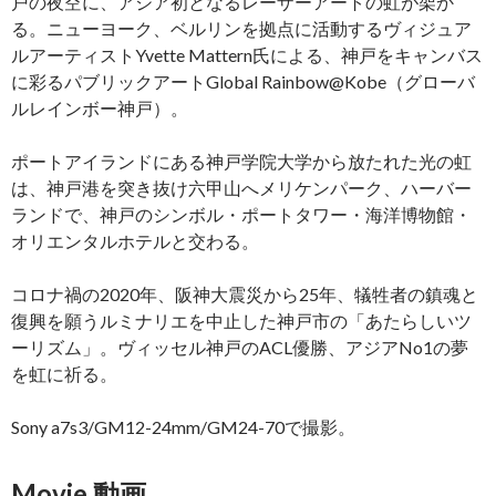
戸の夜空に、アジア初となるレーザーアートの虹が架か
る。ニューヨーク、ベルリンを拠点に活動するヴィジュア
ルアーティストYvette Mattern氏による、神戸をキャンバス
に彩るパブリックアートGlobal Rainbow@Kobe（グローバ
ルレインボー神戸）。
ポートアイランドにある神戸学院大学から放たれた光の虹
は、神戸港を突き抜け六甲山へメリケンパーク、ハーバー
ランドで、神戸のシンボル・ポートタワー・海洋博物館・
オリエンタルホテルと交わる。
コロナ禍の2020年、阪神大震災から25年、犠牲者の鎮魂と
復興を願うルミナリエを中止した神戸市の「あたらしいツ
ーリズム」。ヴィッセル神戸のACL優勝、アジアNo1の夢
を虹に祈る。
Sony a7s3/GM12-24mm/GM24-70で撮影。
Movie 動画