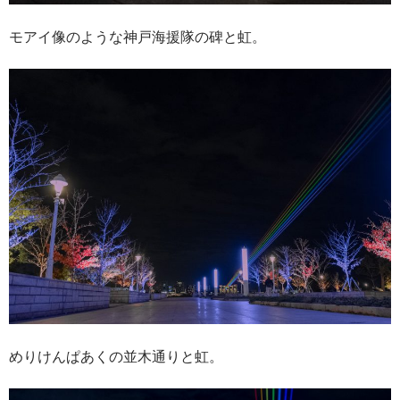
モアイ像のような神戸海援隊の碑と虹。
めりけんぱあくの並木通りと虹。