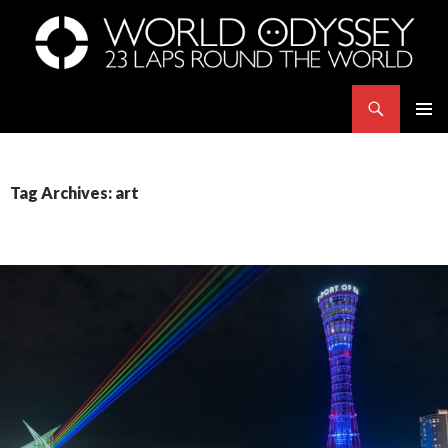
Search
世界23周の旅｜WORLD ODYSSEY: 23 Laps Rond The World
SKIP
PRIMAR
TO
MENU
CONTENT
Tag Archives: art