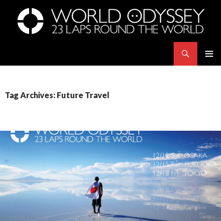
Search
世界23周の旅｜WORLD ODYSSEY: 23 Laps Rond The World
SKIP
PRIMAR
TO
MENU
CONTENT
Tag Archives: Future Travel