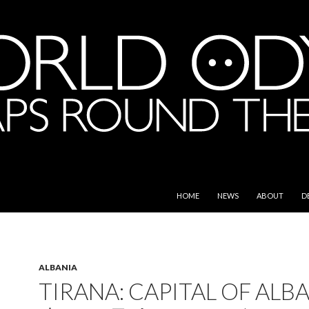
SKIP TO CONTENT
e World
HOME
NEWS
ABOUT
D
ALBANIA
TIRANA: CAPITAL OF ALB