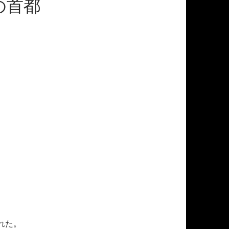
の首都
。
れた。