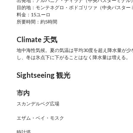
出発地：アルバニア・ティラナ（中央バスターミナル
目的地：モンテネグロ・ポドゴリツァ（中央バスター
料金：15ユーロ
所要時間：約5時間
Climate 天気
地中海性気候。夏の気温は平均30度を超え降水量が少
し、冬は氷点下に下がることはなく降水量は増える。
Sightseeing 観光
市内
スカンデルベグ広場
エザム・ベイ・モスク
時計塔