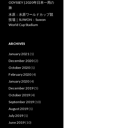
ODYSSEY | 2020年日本一周の
旅
水原：水原ワールドカップ競
技場｜SUWON：Suwon
World Cup Stadium
ARCHIVES
January 2021
(1)
December 2020
(2)
October 2020
(1)
February 2020
(4)
January 2020
(4)
December 2019
(5)
October 2019
(4)
September 2019
(10)
August 2019
(1)
July 2019
(1)
June 2019
(10)