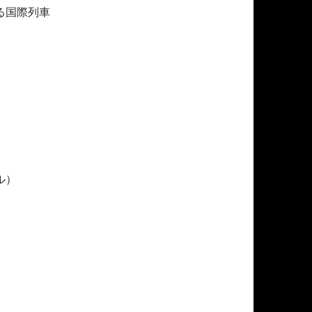
る国際列車
ル）
）