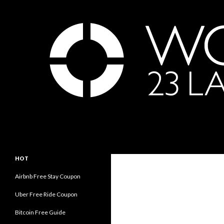
Search
世界23周の旅｜WORLD ODYSSEY: 23 Laps Rond Th
永遠の旅人内海賢祐の世界旅行ブロ
HOT
グ｜Eternal Traveler Ken Utsumi's
World Travel Blog
Airbnb Free Stay Coupon
Uber Free Ride Coupon
Bitcoin Free Guide