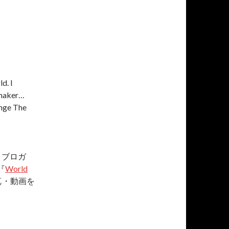
d. I
mmaker…
ange The
、ブロガ
『
World
真・動画を