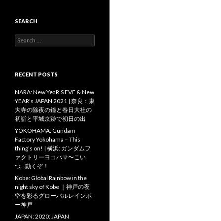
SEARCH
Search
for:
RECENT POSTS
NARA: New YeaR’S EVE & New
YEAR’s JAPAN 2021 | 奈良：東
大寺の除夜の鐘と春日大社の
初詣と平城京跡で初日の出
YOKOHAMA: Gundam
Factory Yokohama – This
thing’s on! | 横浜: ガンダムフ
ァクトリーヨコハマ〜こい
つ…動くぞ！
Kobe: Global Rainbow in the
night sky of Kobe ｜神戸の夜
空を彩るグローバルレインボ
ー神戸
JAPAN: 2020: JAPAN