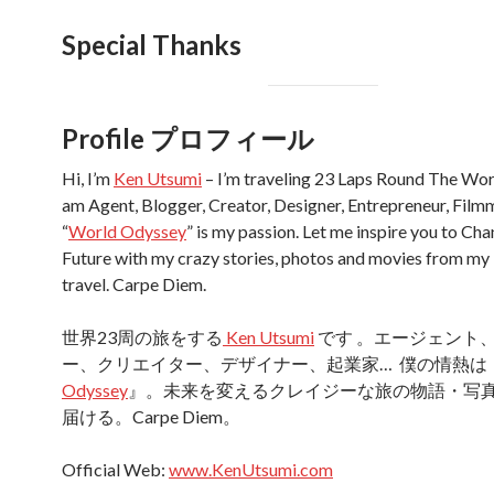
Special Thanks
Profile プロフィール
Hi, I’m
Ken Utsumi
– I’m traveling 23 Laps Round The Worl
am Agent, Blogger, Creator, Designer, Entrepreneur, Fil
“
World Odyssey
” is my passion. Let me inspire you to Ch
Future with my crazy stories, photos and movies from my
travel. Carpe Diem.
世界23周の旅をする
Ken Utsumi
です 。エージェント
ー、クリエイター、デザイナー、起業家… 僕の情熱は
Odyssey
』。未来を変えるクレイジーな旅の物語・写
届ける。Carpe Diem。
Official Web:
www.KenUtsumi.com